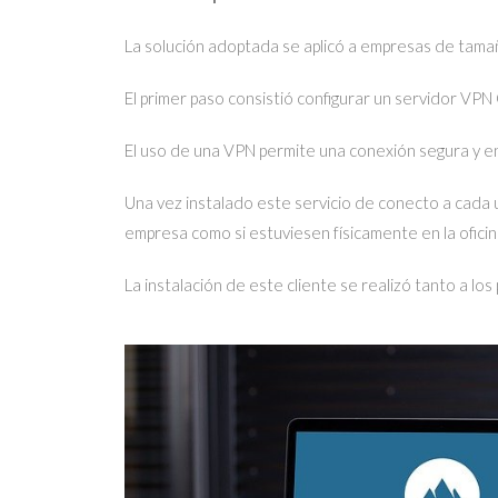
La solución adoptada se aplicó a empresas de tam
El primer paso consistió configurar un servidor VP
El uso de una VPN permite una conexión segura y en
Una vez instalado este servicio de conecto a cada 
empresa como si estuviesen físicamente en la oficin
La instalación de este cliente se realizó tanto a los